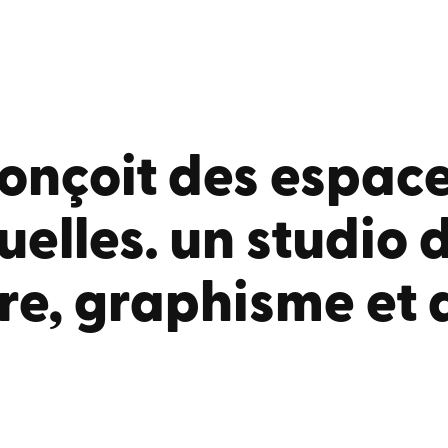
onçoit des
espac
uelles
.
un
studio 
re
,
graphisme
et