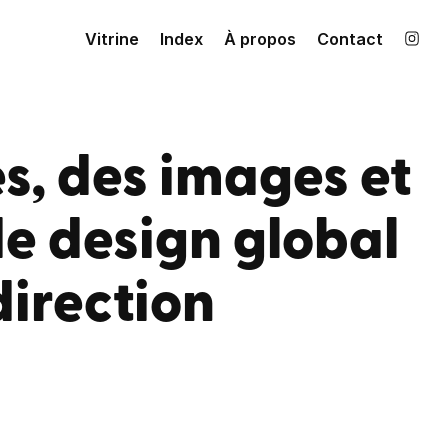
Vitrine
Index
À propos
Contact
es
, des
images
et
de design global
direction