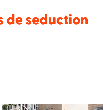
s animées
pour